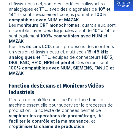
Demande
châssis industriel, sont des modèles multisynchro
de devis
analogiques et TTL, avec des diagonales de
10" et
14"
. Ils sont spécialement conçus pour être
100%
compatibles avec NUM et MAZAK
.
Les
moniteurs CRT monochromes
, quant à eux, sont
disponibles avec des diagonales allant de
10" à 14"
et
sont également
100% compatibles avec NUM et
MAZAK
.
Pour les
écrans LCD
, nous proposons des moniteurs
en version châssis industriel, multi-scan
15-48 kHz
analogiques et TTL
, équipés de connecteurs
HD15,
DB9, BNC, HE10, HE16 et péritel
. Ces écrans sont
100% compatibles avec NUM, SIEMENS, FANUC et
MAZAK
.
Fonction des Écrans et Moniteurs Vidéos
Industriels
L'écran de contrôle constitue l'interface homme-
machine essentielle pour superviser le processus de
production. La collecte de données permet de
simplifier les opérations de paramétrage
, de
faciliter le contrôle et la maintenance
, et
d'
optimiser la chaîne de production
.