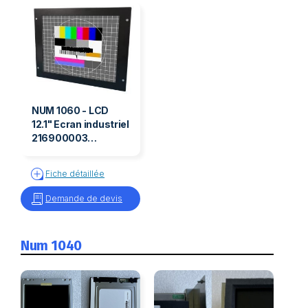
NUM 1060 - LCD
12.1" Ecran industriel
216900003
216900003
Fiche détaillée
Demande de devis
Num 1040