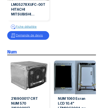
LMG5278XUFC-00T
HITACHI
MITSUBISHI
LMG5278XUFC-00T
Fiche détaillée
Demande de devis
Num
216900017 CRT
NUM 1060 Ecran
NUM 570
LCD 10.4"