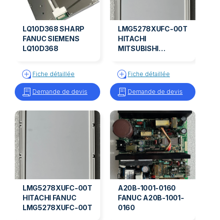
LQ10D368 SHARP
LMG5278XUFC-00T
FANUC SIEMENS
HITACHI
LQ10D368
MITSUBISHI
LMG5278XUFC-00T
Fiche détaillée
Fiche détaillée
Demande de devis
Demande de devis
LMG5278XUFC-00T
A20B-1001-0160
HITACHI FANUC
FANUC A20B-1001-
LMG5278XUFC-00T
0160