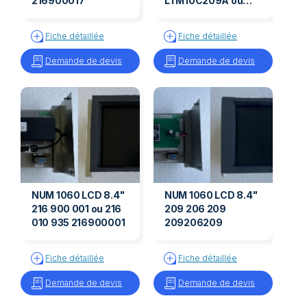
216900017
LTM10C209A ou
LTM10C210
LTM10C209A/210 -
Fiche détaillée
Fiche détaillée
206204250
Demande de devis
Demande de devis
NUM 1060 LCD 8.4"
NUM 1060 LCD 8.4"
216 900 001 ou 216
209 206 209
010 935 216900001
209206209
Fiche détaillée
Fiche détaillée
Demande de devis
Demande de devis