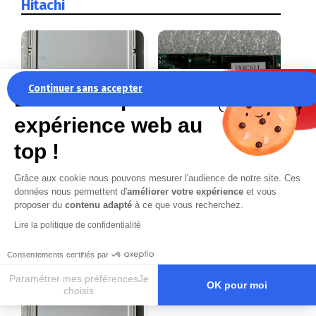
Hitachi
Continuer sans accepter
La recette pour une
expérience web au
LMG5278XUFC-00T
PA46010-
top !
HITACHI
1502/INVC511 pour
MITSUBISHI
Panel LMG5278
Grâce aux cookie nous pouvons mesurer l'audience de notre site. Ces
LMG5278XUFC-00T
PA46010-1502
données nous permettent d'
améliorer votre expérience
et vous
INVC511
proposer du
contenu adapté
à ce que vous recherchez.
Fiche détaillée
Fiche détaillée
Lire la politique de confidentialité
Demande de devis
Demande de devis
Consentements certifiés par
Paramétrer mes préférencesJe
OK pour moi
choisis
Axeptio consent
Plateforme de Gestion du Consentement : Personnalisez vos O