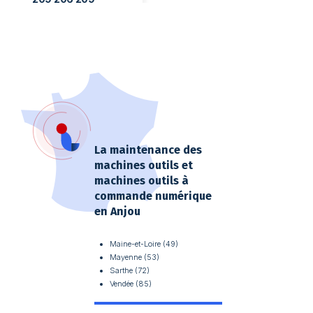
209206209
Fiche détaillée
Demande de devis
Num 1060
La maintenance des
machines outils et
machines outils à
commande numérique
en Anjou
Maine-et-Loire (49)
NUM 1060 Ecran
NUM 1060 LCD 8.4"
Mayenne (53)
Sarthe (72)
LCD 10.4"
216 900 001 ou 216
Vendée (85)
LTM10C209A ou
010 935 216900001
LTM10C210