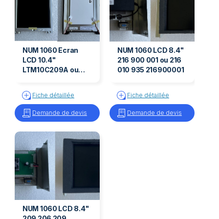
NUM 1060 Ecran
NUM 1060 LCD 8.4"
LCD 10.4"
216 900 001 ou 216
LTM10C209A ou
010 935 216900001
LTM10C210
LTM10C209A/210 -
Fiche détaillée
Fiche détaillée
206204250
Demande de devis
Demande de devis
NUM 1060 LCD 8.4"
209 206 209