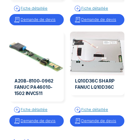
Fiche détaillée
Fiche détaillée
Demande de devis
Demande de devis
A20B-8100-0962
LQ10D36C SHARP
FANUC PA46010-
FANUC LQ10D36C
1502 INVC511
Fiche détaillée
Fiche détaillée
Demande de devis
Demande de devis