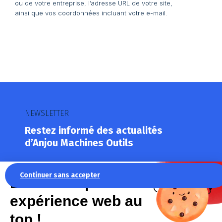
ou de votre entreprise, l’adresse URL de votre site,
ainsi que vos coordonnées incluant votre e-mail.
NEWSLETTER
Restez informé des actualités
d’Anjou Machines Outils
Les champs marqués d’un
*
sont obligatoires
Continuer sans accepter
La recette pour une
Votre adresse mail
*
expérience web au
top !