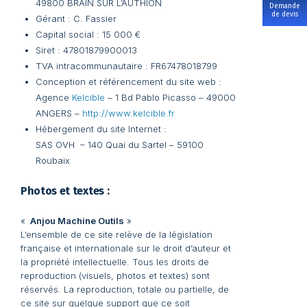
49800 BRAIN SUR L’AUTHION
Demande
de devis
Gérant : C. Fassier
Capital social : 15 000 €
Siret : 47801879900013
TVA intracommunautaire : FR67478018799
Conception et référencement du site web :
Agence
Kelcible
– 1 Bd Pablo Picasso – 49000
ANGERS –
http://www.kelcible.fr
Hébergement du site Internet :
SAS OVH – 140 Quai du Sartel – 59100
Roubaix
Photos et textes :
«
Anjou Machine Outils
»
L’ensemble de ce site relève de la législation
française et internationale sur le droit d’auteur et
la propriété intellectuelle. Tous les droits de
reproduction (visuels, photos et textes) sont
réservés. La reproduction, totale ou partielle, de
ce site sur quelque support que ce soit