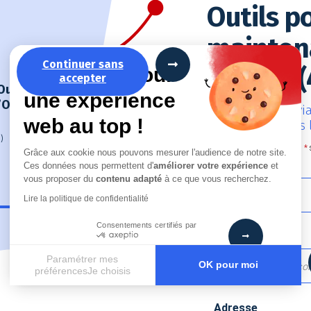
Outils p
maintena
Continuer sans
La recette pour
Angers (
accepter
Outils
une expérience
’Ouest de la France
Contactez-nous via
web au top !
intervention dans 
)
Ille-et-Vilaine (35)
Les champs marqués d’un
*
Grâce aux cookie nous pouvons mesurer l'audience de notre site.
Loire-Atlantique (44)
Nom
*
Ces données nous permettent d'
améliorer votre expérience
et
Morbihan (56)
vous proposer du
contenu adapté
à ce que vous recherchez.
Indre-et-Loire (37)
Lire la politique de confidentialité
Consentements certifiés par
Email
*
Paramétrer mes
OK pour moi
préférencesJe choisis
Axeptio consent
Plateforme de Gestion du Consentement : Personnalisez vos
Adresse