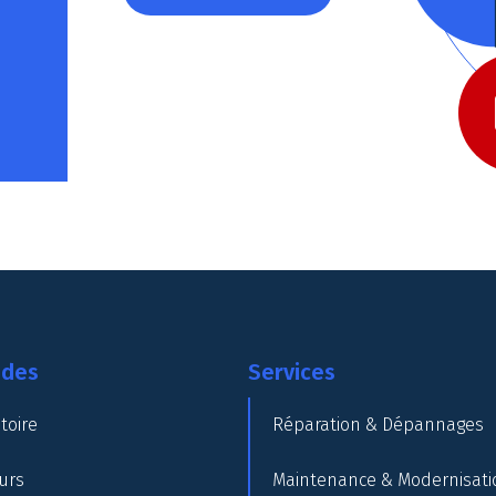
ides
Services
toire
Réparation & Dépannages
urs
Maintenance & Modernisati