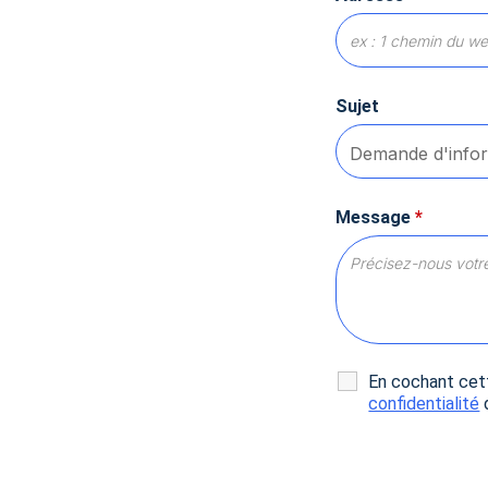
Notre plateforme vous permet d'adapter et de gérer vos paramè
Sujet
Message
*
En cochant cett
confidentialité
d