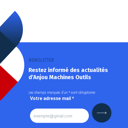
NEWSLETTER
Restez informé des actualités
d’Anjou Machines Outils
Les champs marqués d’un
*
sont obligatoires
Votre adresse mail
*