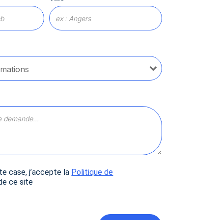
tres de confidentialité, en garantissant la conformité avec les
e case, j’accepte la
Politique de
e ce site