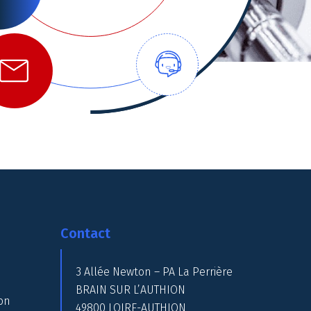
Contact
3 Allée Newton – PA La Perrière
BRAIN SUR L’AUTHION
on
49800 LOIRE-AUTHION