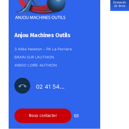
Demande
de devis
Anjou Machines Outils
3 Allée Newton – PA La Perrière
BRAIN SUR L’AUTHION
49800 LOIRE-AUTHION
02 41 54…
Nous contacter