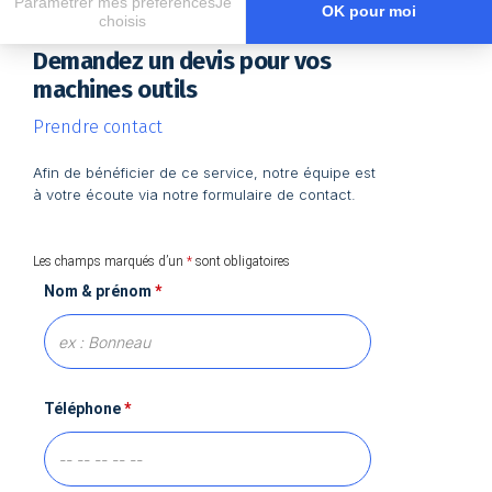
Paramétrer mes préférencesJe
OK pour moi
choisis
Demandez un devis pour vos
Axeptio consent
Plateforme de Gestion du Consentement : Personnalisez vos O
machines outils
Notre plateforme vous permet d'adapter et de gérer vos paramètr
Prendre contact
Afin de bénéficier de ce service, notre équipe est
à votre écoute via notre formulaire de contact.
Les champs marqués d’un
*
sont obligatoires
Nom & prénom
*
Téléphone
*