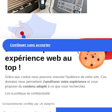
Anjou Machines Outils
Continuer sans accepter
intervient dans l’Ouest
La recette pour une
de la France
expérience web au
Maine-et-Loire (49)
top !
Mayenne (53)
Sarthe (72)
Grâce aux cookie nous pouvons mesurer l'audience de notre site. Ces
Vendée (85)
données nous permettent d'
améliorer votre expérience
et vous
proposer du
contenu adapté
à ce que vous recherchez.
Ille-et-Vilaine (35)
Lire la politique de confidentialité
Loire-Atlantique (44)
Morbihan (56)
Indre-et-Loire (37)
Consentements certifiés par