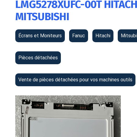
LMG5278XUFC-00T HITACH
MITSUBISHI
Écrans et Moniteurs
Fanuc
Hitachi
Mitsubi
Pièces détachées
Vente de pièces détachées pour vos machines outils