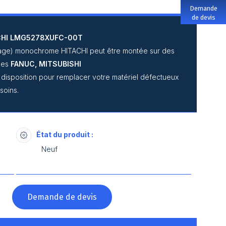
Demande
de devis
CHI
LMG5278XUFC-00T
ichage) monochrome HITACHI peut être montée sur des
ues
FANUC, MITSUBISHI
e disposition pour remplacer votre matériel défectueux
soins.
État du produit :
Neuf
?
Demande de devis