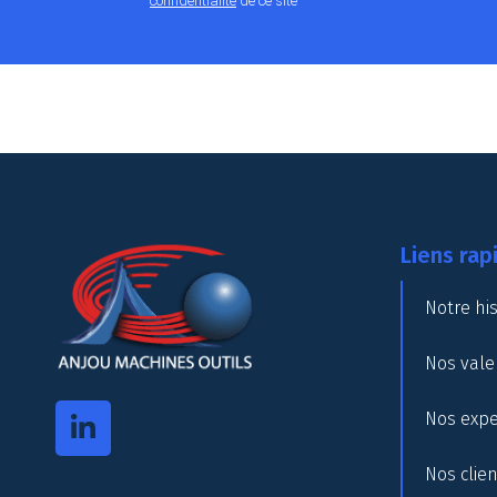
confidentialité
de ce site
Liens rap
Notre his
Nos vale
Nos expe
Nos clie