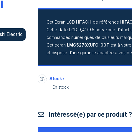
I
Cet Ecran LCD HITACHI de référence
HITA
Cette dalle LCD 9,4″ (9.5 hors zone d’aff
shi Electric
commandes numériques de plusieurs marq
Cet écran
LMG5278XUFC-00T
est à votr
et dispose d’une garantie adaptée à vos be
Stock :
En stock
Intéressé(e) par ce produit 