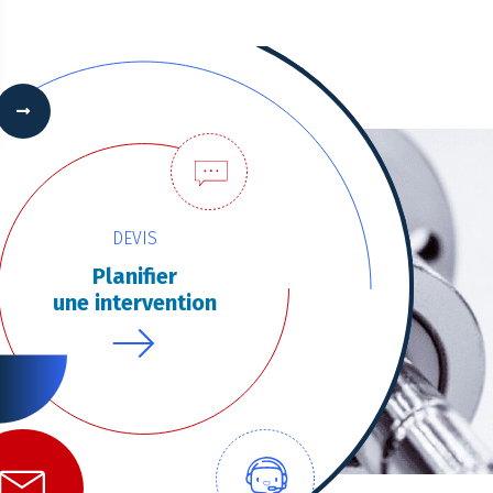
 Options
tres de confidentialité, en garantissant la conformité avec les
DEVIS
Planifier
une intervention