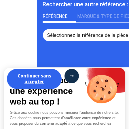
Rechercher une autre référence :
RÉFÉRENCE
MARQUE & TYPE DE PIÈ
Continuer sans
La recette pour
accepter
une expérience
web au top !
Grâce aux cookie nous pouvons mesurer l'audience de notre site.
Ces données nous permettent d'
améliorer votre expérience
et
vous proposer du
contenu adapté
à ce que vous recherchez.