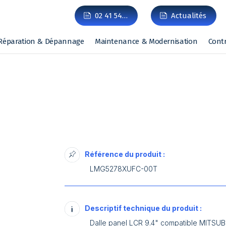
02 41 54…
Actualités
Réparation & Dépannage
Maintenance & Modernisation
Cont
Référence du produit :
LMG5278XUFC-00T
I
Descriptif technique du produit :
Dalle panel LCR 9.4" compatible MITSU