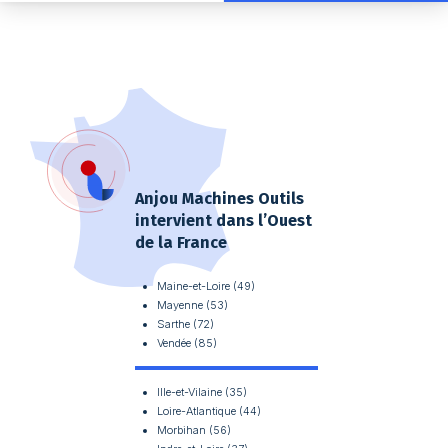
Axeptio consent
Plateforme de Gestion du Consentement : Personnalisez vos O
Notre plateforme vous permet d'adapter et de gérer vos paramètr
Anjou Machines Outils
intervient dans l’Ouest
de la France
Maine-et-Loire (49)
Mayenne (53)
Sarthe (72)
Vendée (85)
Ille-et-Vilaine (35)
Loire-Atlantique (44)
Morbihan (56)