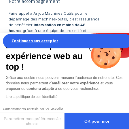
Notre accompagnement
Faire appel à Anjou Machines Outils pour le
dépannage des machines-outils, c’est l’assurance
de bénéficier
intervention en moins de 48
heures
grâce à une équipe de proximité et
recourir à un
interlocuteur unique
pour toute
Continuer sans accepter
demande de réparation. Grâce à notre stock
La recette pour une
permanent régulièrement renouvelé, notre équipe
est en mesure de vous proposer une solution
expérience web au
adaptée à votre situation en cas de défaillance
top !
technique, de panne ou de pièce défectueuse et
de vous proposer un contrat de
maintenance des
machines-outils
de votre parc industriel.
Grâce aux cookie nous pouvons mesurer l'audience de notre site. Ces
données nous permettent d'
améliorer votre expérience
et vous
proposer du
contenu adapté
à ce que vous recherchez.
Lire la politique de confidentialité
Nous contacter
Consentements certifiés par
Paramétrer mes préférencesJe
OK pour moi
choisis