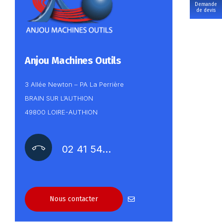
Demande
de devis
Anjou Machines Outils
3 Allée Newton – PA La Perrière
BRAIN SUR L’AUTHION
49800 LOIRE-AUTHION
02 41 54…
Nous contacter