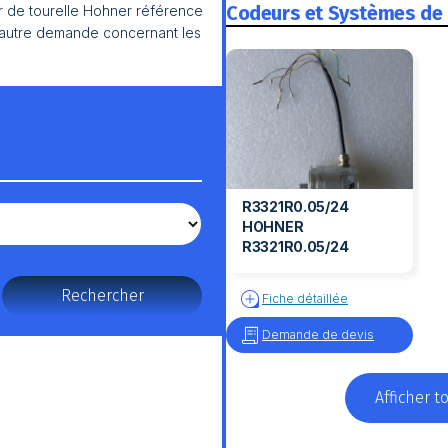
Codeurs et Systèmes de
 de tourelle Hohner référence
t autre demande concernant les
R3321R0.05/24
HOHNER
R3321R0.05/24
Rechercher
Fiche détaillée
Demande de devis
Afficher 