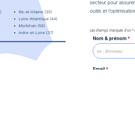
secteur pour assure
outils et l’optimisati
)
Ille-et-Vilaine (35)
Loire-Atlantique (44)
Morbihan (56)
Les champs marqués d’un
*
Indre-et-Loire (37)
Nom & prénom
*
Email
*
Message
*