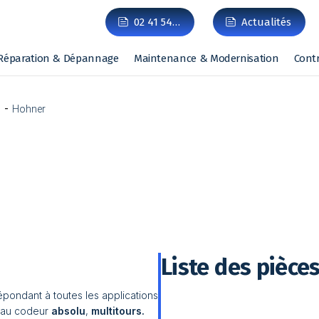
02 41 54…
Actualités
Réparation & Dépannage
Maintenance & Modernisation
Cont
Hohner
Liste des pièce
ondant à toutes les applications
au codeur
absolu
,
multitours.