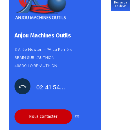
Demande
de devis
Anjou Machines Outils
3 Allée Newton – PA La Perrière
BRAIN SUR L’AUTHION
49800 LOIRE-AUTHION
02 41 54…
Nous contacter