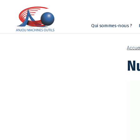
Qui sommes-nous ?
Accuei
N