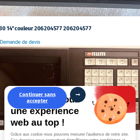
30 14"couleur 206204577 206204577
Demande de devis
Continuer sans
La recette pour
accepter
une expérience
web au top !
Grâce aux cookie nous pouvons mesurer l'audience de notre site.