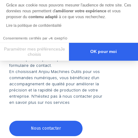
Grâce aux cookie nous pouvons mesurer l'audience de notre site. Ces
données nous permettent d'
améliorer votre expérience
et vous
L’accompagnement Anjou
proposer du
contenu adapté
à ce que vous recherchez.
Machines Outils
Lire la politique de confidentialité
Notre accompagnement
Consentements certifiés par
Que ce soit pour une maintenance, une
Paramétrer mes préférencesJe
OK pour moi
réparation ou une installation, notre équipe est à
choisis
votre disposition par téléphone et via notre
Axeptio consent
Plateforme de Gestion du Consentement : Personnalisez vos O
formulaire de contact.
En choisissant Anjou Machines Outils pour vos
Notre plateforme vous permet d'adapter et de gérer vos paramètr
commandes numériques, vous bénéficiez d’un
accompagnement de qualité pour améliorer la
précision et la rapidité de production de votre
entreprise. N’hésitez pas à nous contacter pour
en savoir plus sur nos services
Nous contacter