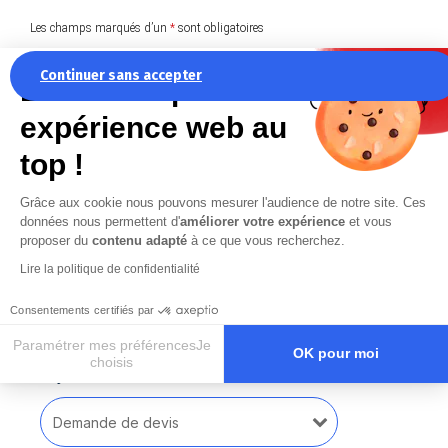
Les champs marqués d’un
*
sont obligatoires
Nom & prénom
*
Continuer sans accepter
La recette pour une
expérience web au
top !
Téléphone
*
Grâce aux cookie nous pouvons mesurer l'audience de notre site. Ces
données nous permettent d'
améliorer votre expérience
et vous
proposer du
contenu adapté
à ce que vous recherchez.
Email
*
Lire la politique de confidentialité
Consentements certifiés par
Paramétrer mes préférencesJe
OK pour moi
choisis
Objet de la demande
*
Axeptio consent
Plateforme de Gestion du Consentement : Personnalisez vos O
Notre plateforme vous permet d'adapter et de gérer vos paramètr