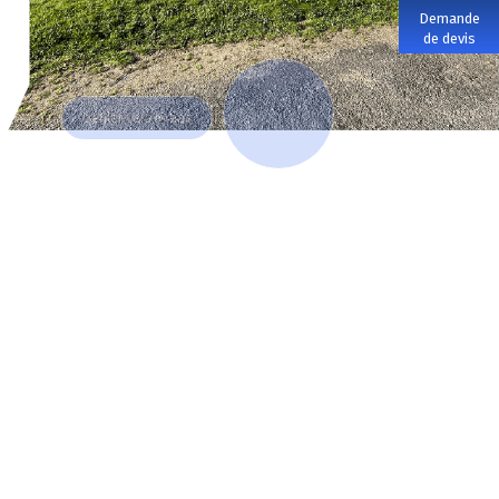
Demande
de devis
DOWN