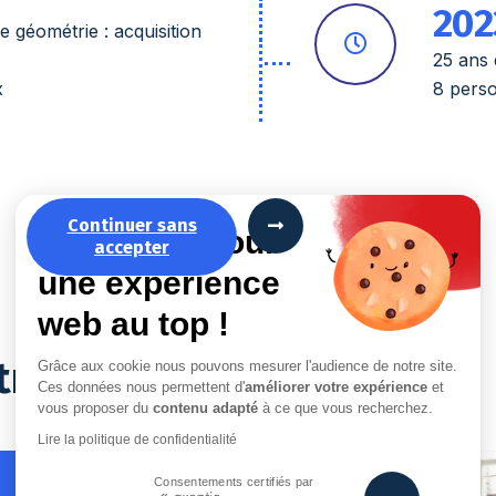
202
e géométrie : acquisition
25 ans 
x
8 perso
Continuer sans
La recette pour
accepter
une expérience
web au top !
ntreprise
Grâce aux cookie nous pouvons mesurer l'audience de notre site.
Ces données nous permettent d'
améliorer votre expérience
et
vous proposer du
contenu adapté
à ce que vous recherchez.
Lire la politique de confidentialité
Consentements certifiés par