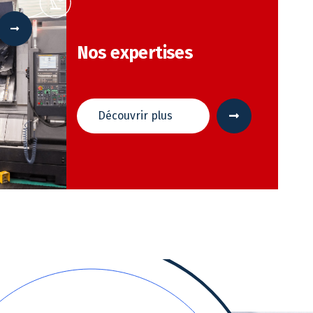
Nos expertises
 Options
tres de confidentialité, en garantissant la conformité avec les
Découvrir plus