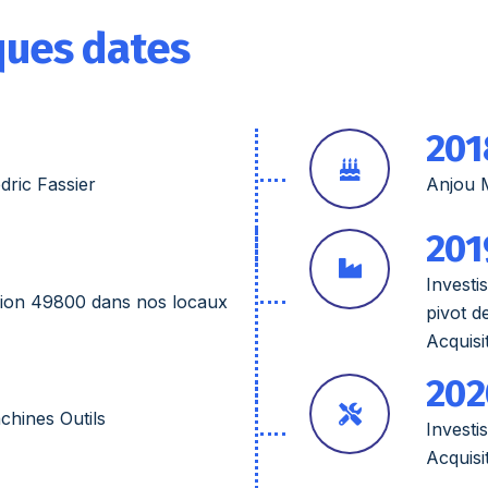
ques dates
201
dric Fassier
Anjou M
201
Investi
thion 49800 dans nos locaux
pivot d
Acquis
202
chines Outils
Investi
Acquisi