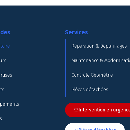
ides
Services
toire
Réparation & Dépannages
urs
Maintenance & Modernisati
rtises
Contrôle Géométrie
nts
Pièces détachées
ipements
Intervention en urgenc
s