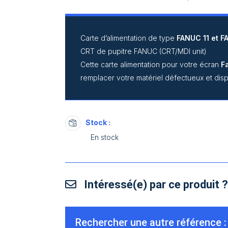
Carte d’alimentation de type
FANUC 11 et F
CRT de pupitre FANUC (CRT/MDI unit)
Cette carte alimentation pour votre écran
F
remplacer votre matériel défectueux et dis
Stock :
En stock
Intéressé(e) par ce produit 
Rechercher une autre référence :