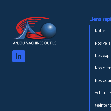
Liens rap
Notre his
Nos vale
Nos expe
Nos clie
Nos équ
Actualité
Maintena