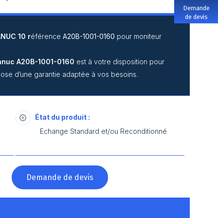
Demande
de devis
ANUC 10 r
éférence
A20B-1001-0160
pour moniteur
anuc A20B-1001-0160
est à votre disposition pour
pose d’une garantie adaptée à vos besoins.
État du produit :
Echange Standard et/ou Reconditionné
?
Demande de devis