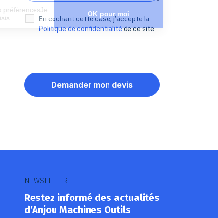
Paramétrer mes préférencesJe
OK pour moi
choisis
En cochant cette case, j’accepte la
Politique de confidentialité
de ce site
Axeptio consent
Plateforme de Gestion du Consentement : Personnalisez vos O
Notre plateforme vous permet d'adapter et de gérer vos paramètr
NEWSLETTER
Restez informé des actualités
d’Anjou Machines Outils