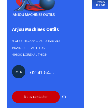
Demande
de devis
Anjou Machines Outils
3 Allée Newton – PA La Perrière
BRAIN SUR L’AUTHION
49800 LOIRE-AUTHION
02 41 54…
Nous contacter