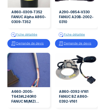
A860-0309-T352
A290-0854-V330
FANUC Alpha A860-
FANUC A20B-2002-
0309-T352
0310
Fiche détaillée
Fiche détaillée
Demande de devis
Demande de devis
A660-2005-
A860-0392-V161
T643#L240R0
FANUC BZ A860-
FANUC MI/MZI
0392-V161
A660-2005-