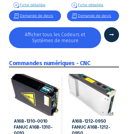
T643#L240R0
Fiche détaillée
Fiche détaillée
Demande de devis
Demande de devis
Afficher tous les Codeurs et
Systèmes de mesure
Commandes numériques - CNC
A16B-1310-0010
A16B-1212-0950
FANUC A16B-1310-
FANUC A16B-1212-
0010
0950