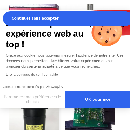
Continuer sans accepter
La recette pour une
expérience web au
top !
A860-0315-T103
A860-0309-T302
Grâce aux cookie nous pouvons mesurer l'audience de notre site. Ces
FANUC A860-0315-
FANUC A860-
données nous permettent d'
améliorer votre expérience
et vous
T103
0309-T302
proposer du
contenu adapté
à ce que vous recherchez.
Lire la politique de confidentialité
Fiche détaillée
Fiche détaillée
Consentements certifiés par
Demande de devis
Demande de devis
Paramétrer mes préférencesJe
OK pour moi
choisis
Axeptio consent
Plateforme de Gestion du Consentement : Personnalisez vos O
Notre plateforme vous permet d'adapter et de gérer vos paramètr