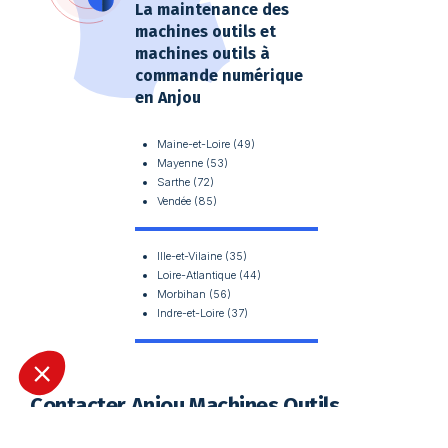
Fiche détaillée
Fiche détaillée
La maintenance des
machines outils et
Demande de devis
Demande de devis
machines outils à
commande numérique
en Anjou
Maine-et-Loire (49)
Mayenne (53)
Sarthe (72)
Vendée (85)
A06B-6087-H126
A06B-6087-H130
FANUC PSM26
FANUC PSM30
Ille-et-Vilaine (35)
A06B-6087-H126
A06B-6087-H130
Loire-Atlantique (44)
Morbihan (56)
Indre-et-Loire (37)
Fiche détaillée
Fiche détaillée
Demande de devis
Demande de devis
Contacter Anjou Machines Outils
Prendre contact