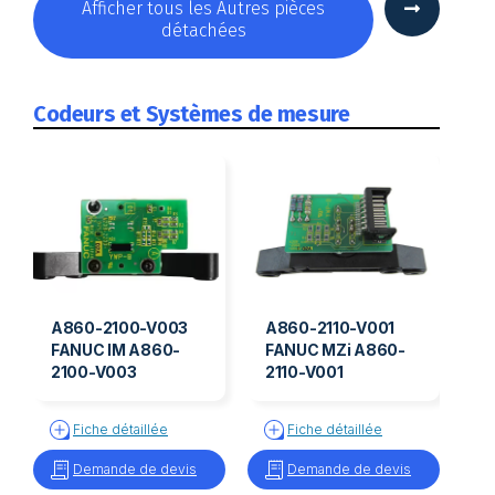
Afficher tous les Autres pièces
détachées
Codeurs et Systèmes de mesure
A860-2100-V003
A860-2110-V001
FANUC IM A860-
FANUC MZi A860-
2100-V003
2110-V001
Fiche détaillée
Fiche détaillée
Demande de devis
Demande de devis