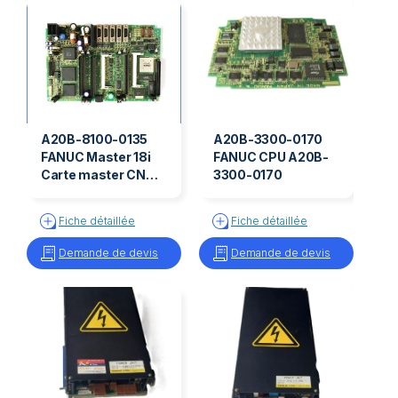
A20B-8100-0135
A20B-3300-0170
FANUC Master 18i
FANUC CPU A20B-
Carte master CN
3300-0170
pupitre FANUC
système 18i A20B-
Fiche détaillée
Fiche détaillée
8100-0135
Demande de devis
Demande de devis