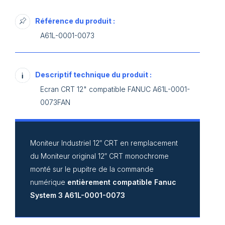
Référence du produit :
A61L-0001-0073
Descriptif technique du produit :
Ecran CRT 12" compatible FANUC A61L-0001-
0073FAN
Moniteur Industriel 12″ CRT en remplacement
du Moniteur original 12″ CRT monochrome
monté sur le pupitre de la commande
numérique
entièrement compatible Fanuc
System 3 A61L-0001-0073