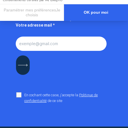
Consentements certifiés par
d’Anjou Machines Outils
Paramétrer mes préférencesJe
OK pour moi
choisis
Les champs marqués d’un
*
sont obligatoires
Axeptio consent
Plateforme de Gestion du Consentement : Personnalisez vos O
Votre adresse mail
*
Notre plateforme vous permet d'adapter et de gérer vos paramètr
En cochant cette case, j’accepte la
Politique de
confidentialité
de ce site