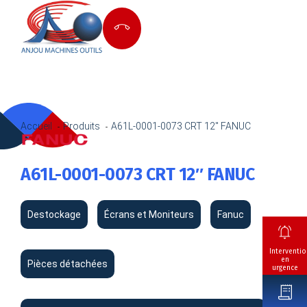
Accueil
Produits
A61L-0001-0073 CRT 12″ FANUC
A61L-0001-0073 CRT 12″ FANUC
Destockage
Écrans et Moniteurs
Fanuc
Interventio
en
Pièces détachées
urgence