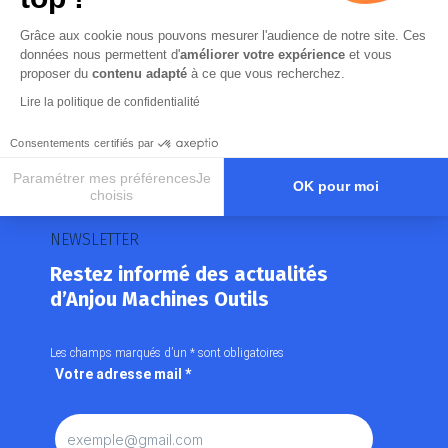
Grâce aux cookie nous pouvons mesurer l'audience de notre site. Ces
données nous permettent d'
améliorer votre expérience
et vous
proposer du
contenu adapté
à ce que vous recherchez.
Lire la politique de confidentialité
Consentements certifiés par
Paramétrer mes préférencesJe
OK pour moi
choisis
Axeptio consent
Plateforme de Gestion du Consentement : Personnalisez vos O
NEWSLETTER
Notre plateforme vous permet d'adapter et de gérer vos paramètr
Restez informé des actualités
d’Anjou Machines Outils
Les champs marqués d’un
*
sont obligatoires
Votre adresse mail
*