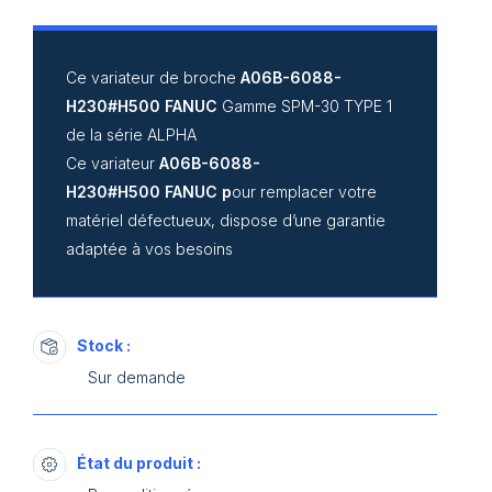
Ce variateur de broche
A06B-6088-
H230#H500 FANUC
Gamme SPM-30 TYPE 1
de la série ALPHA
Ce variateur
A06B-6088-
H230#H500 FANUC p
our remplacer votre
matériel défectueux, dispose d’une garantie
adaptée à vos besoins
Stock :
Sur demande
État du produit :