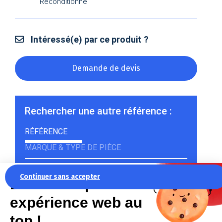
Reconditionné
Intéressé(e) par ce produit ?
Demande de devis
Rechercher une autre référence :
RÉFÉRENCE
MARQUE & TYPE DE PIÈCE
Continuer sans accepter
La recette pour une
expérience web au
Rechercher
top !