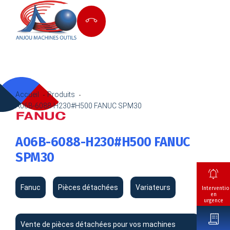
Accueil
Produits
A06B-6088-H230#H500 FANUC SPM30
A06B-6088-H230#H500 FANUC
SPM30
Fanuc
Pièces détachées
Variateurs
Interventio
en
urgence
Vente de pièces détachées pour vos machines