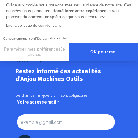
Grâce aux cookie nous pouvons mesurer l'audience de notre site. Ces
données nous permettent d'
améliorer votre expérience
et vous
proposer du
contenu adapté
à ce que vous recherchez.
Lire la politique de confidentialité
Consentements certifiés par
Paramétrer mes préférencesJe
OK pour moi
choisis
NEWSLETTER
Axeptio consent
Plateforme de Gestion du Consentement : Personnalisez vos O
Restez informé des actualités
Notre plateforme vous permet d'adapter et de gérer vos paramètr
d’Anjou Machines Outils
Les champs marqués d’un
*
sont obligatoires
Votre adresse mail
*