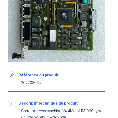
Référence du produit :
204203035
Descriptif technique du produit :
Carte process machine V4 4Mo NUM1060 type
CN 1060/1062 204203035