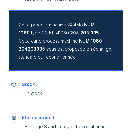
Carte process machine V4 4Mo
NUM
1060
type CN NUM1060
204 203 035
Cette carte process machine
NUM 1060
204203035 v
ous est proposée en échange
standard ou reconditionnée
Stock :
En stock
État du produit :
Echange Standard et/ou Reconditionné