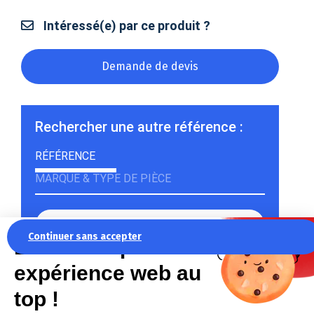
Intéressé(e) par ce produit ?
Demande de devis
Rechercher une autre référence :
RÉFÉRENCE
MARQUE & TYPE DE PIÈCE
Continuer sans accepter
La recette pour une
expérience web au
Rechercher
top !