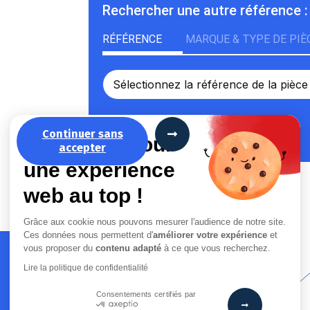
Rechercher une autre référence :
RÉFÉRENCE
MARQUE & TYPE DE PIÈ
Continuer sans
La recette pour
accepter
une expérience
web au top !
Grâce aux cookie nous pouvons mesurer l'audience de notre site.
Ces données nous permettent d'
améliorer votre expérience
et
vous proposer du
contenu adapté
à ce que vous recherchez.
Lire la politique de confidentialité
Consentements certifiés par