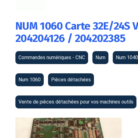
NUM 1060 Carte 32E/24S 
204204126 / 204202385
Commandes numériques - CNC
Num
Num 1040
Num 1060
Pièces détachées
Vente de pièces détachées pour vos machines outils