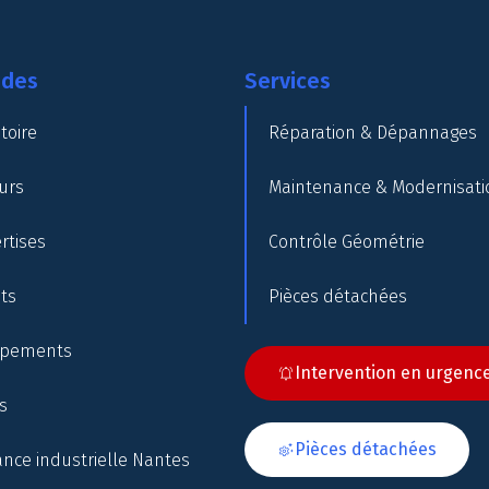
ides
Services
toire
Réparation & Dépannages
urs
Maintenance & Modernisati
rtises
Contrôle Géométrie
nts
Pièces détachées
ipements
Intervention en urgenc
s
Pièces détachées
nce industrielle Nantes