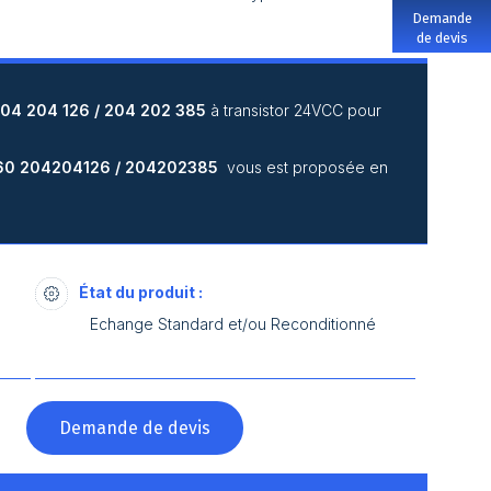
Demande
de devis
204 204 126 / 204 202 385
à transistor 24VCC pour
60 204204126 / 204202385
vous est proposée en
État du produit :
Echange Standard et/ou Reconditionné
?
Demande de devis