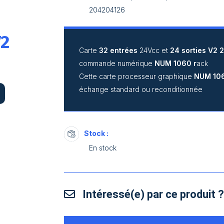
204204126
V2
Carte
32 entrées
24Vcc et
24 sorties
V2 
commande numérique
NUM 1060 r
ack
Cette carte processeur graphique
NUM 10
échange standard ou reconditionnée
Stock :
En stock
Intéressé(e) par ce produit 