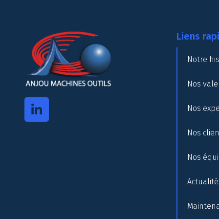
Liens rap
Notre his
Nos vale
Nos expe
Nos clie
Nos équ
Actualité
Maintena