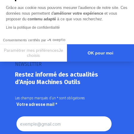
Grâce aux cookie nous pouvons mesurer l'audience de notre site. Ces
données nous permettent d'
améliorer votre expérience
et vous
proposer du
contenu adapté
à ce que vous recherchez.
Lire la politique de confidentialité
Consentements certifiés par
Paramétrer mes préférencesJe
OK pour moi
choisis
NEWSLETTER
Axeptio consent
Plateforme de Gestion du Consentement : Personnalisez vos O
Notre plateforme vous permet d'adapter et de gérer vos paramètr
Restez informé des actualités
d’Anjou Machines Outils
Les champs marqués d’un
*
sont obligatoires
Votre adresse mail
*