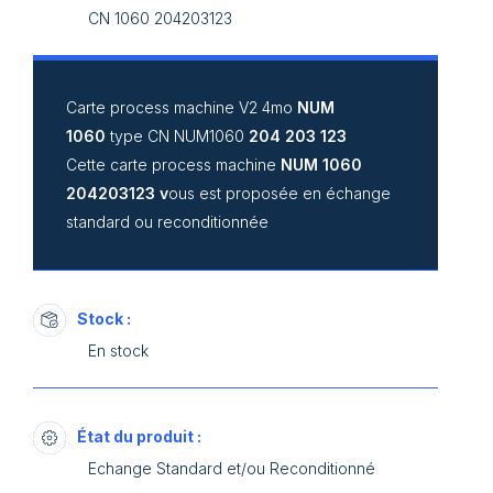
CN 1060 204203123
Carte process machine V2 4mo
NUM
1060
type CN NUM1060
204 203 123
Cette carte process machine
NUM 1060
204203123 v
ous est proposée en échange
standard ou reconditionnée
Stock :
En stock
État du produit :
Echange Standard et/ou Reconditionné