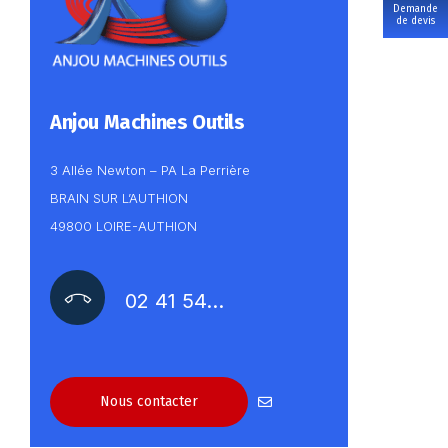
Demande
de devis
Anjou Machines Outils
3 Allée Newton – PA La Perrière
BRAIN SUR L’AUTHION
49800 LOIRE-AUTHION
02 41 54…
Nous contacter