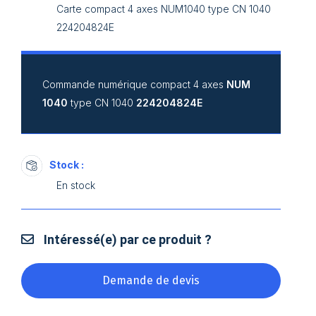
Carte compact 4 axes NUM1040 type CN 1040
224204824E
Commande numérique compact 4 axes
NUM
1040
type CN 1040
224204824E
Stock :
En stock
Intéressé(e) par ce produit ?
Demande de devis