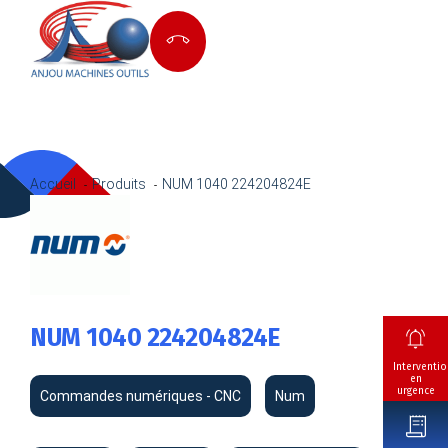
Accueil
Produits
NUM 1040 224204824E
NUM 1040 224204824E
Interventio
en
urgence
Commandes numériques - CNC
Num