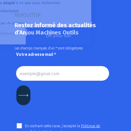
proposer du
contenu adapté
à ce que vous recherchez.
Lire la politique de confidentialité
NEWSLETTER
Consentements certifiés par
Restez informé des actualités
d’Anjou Machines Outils
Paramétrer mes préférencesJe
OK pour moi
choisis
Axeptio consent
Plateforme de Gestion du Consentement : Personnalisez vos O
Les champs marqués d’un
*
sont obligatoires
Votre adresse mail
*
Notre plateforme vous permet d'adapter et de gérer vos paramètr
En cochant cette case, j’accepte la
Politique de