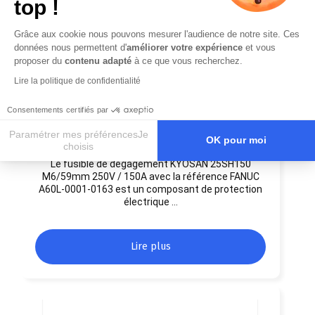
top !
Grâce aux cookie nous pouvons mesurer l'audience de notre site. Ces
données nous permettent d'
améliorer votre expérience
et vous
proposer du
contenu adapté
à ce que vous recherchez.
Lire la politique de confidentialité
Consentements certifiés par
KYOSAN 25SH150 A60L-0001-0163
Paramétrer mes préférencesJe
OK pour moi
choisis
2 avril 2026
Le fusible de dégagement KYOSAN 25SH150
Axeptio consent
Plateforme de Gestion du Consentement : Personnalisez vos O
M6/59mm 250V / 150A avec la référence FANUC
Notre plateforme vous permet d'adapter et de gérer vos paramètr
A60L-0001-0163 est un composant de protection
électrique …
Lire plus