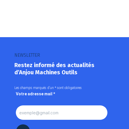
Notre plateforme vous permet d'adapter et de gérer vos paramètr
NEWSLETTER
Restez informé des actualités
d’Anjou Machines Outils
Les champs marqués d’un
*
sont obligatoires
Votre adresse mail
*