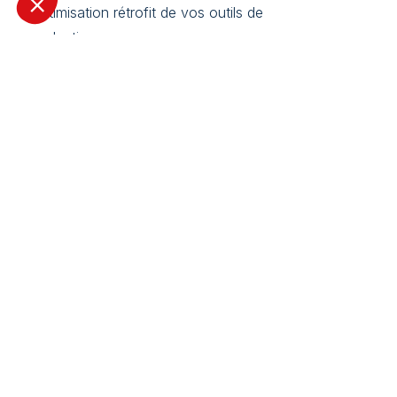
l’optimisation rétrofit de vos outils de
production
Les champs marqués d’un
*
sont obligatoires
Nom & prénom
*
Téléphone
*
Email
*