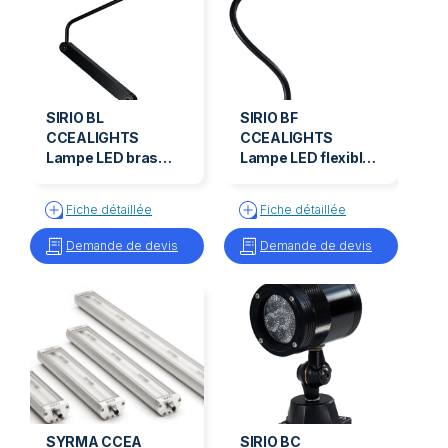
SIRIO BL
SIRIO BF
CCEALIGHTS
CCEALIGHTS
Lampe LED bras
Lampe LED flexible
articulé SIRIO BL
SIRIO BC
Fiche détaillée
Fiche détaillée
Demande de devis
Demande de devis
SYRMA CCEA
SIRIO BC