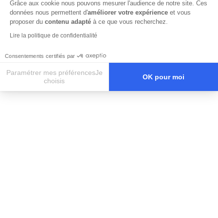
Grâce aux cookie nous pouvons mesurer l'audience de notre site. Ces
données nous permettent d'
améliorer votre expérience
et vous
proposer du
contenu adapté
à ce que vous recherchez.
Lire la politique de confidentialité
Consentements certifiés par
Paramétrer mes préférencesJe
OK pour moi
choisis
Axeptio consent
Plateforme de Gestion du Consentement : Personnalisez vos O
Notre plateforme vous permet d'adapter et de gérer vos paramètr