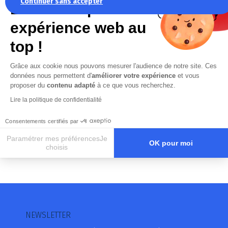
RÉFÉRENCE
Continuer sans accepter
La recette pour une
MARQUE & TYPE DE PIÈCE
expérience web au
top !
Grâce aux cookie nous pouvons mesurer l'audience de notre site. Ces
données nous permettent d'
améliorer votre expérience
et vous
Rechercher
proposer du
contenu adapté
à ce que vous recherchez.
Lire la politique de confidentialité
Consentements certifiés par
Paramétrer mes préférencesJe
OK pour moi
choisis
Axeptio consent
Plateforme de Gestion du Consentement : Personnalisez vos O
Notre plateforme vous permet d'adapter et de gérer vos paramètr
NEWSLETTER