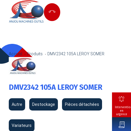
Accueil
Produits
DMV2342 105A LEROY SOMER
DMV2342 105A LEROY SOMER
Autre
Destockage
Pièces détachées
Interventio
en
urgence
Variateurs