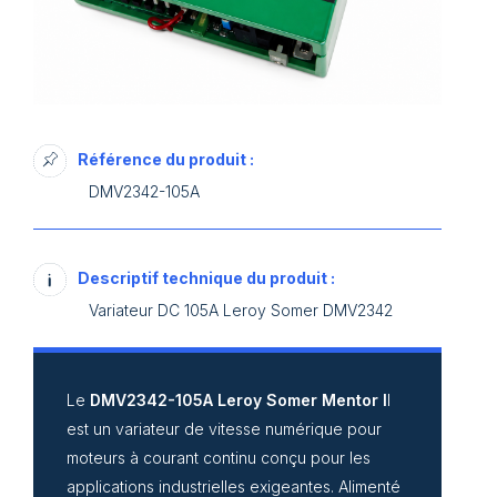
Référence du produit :
DMV2342-105A
Descriptif technique du produit :
Variateur DC 105A Leroy Somer DMV2342
Le
DMV2342-105A
Leroy Somer Mentor I
I
est un variateur de vitesse numérique pour
moteurs à courant continu conçu pour les
applications industrielles exigeantes. Alimenté