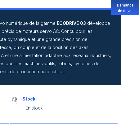
Demande
de devis
ervo numérique de la gamme
ECODRIVE 03
développé
e précis de moteurs servo AC. Conçu pour les
haute dynamique et une grande précision de
vitesse, du couple et de la position des axes
A et une alimentation adaptée aux réseaux industriels,
es pour les machines-outils, robots, systèmes de
ents de production automatisés.
Stock :
En stock