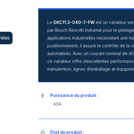
Le
DKC11.3-040-7-FW
est un variateur s
par Bosch Rexroth Indramat pour le pilotag
hées
applications industrielles nécessitant une 
positionnement, il assure le contrôle de la 
automatisés. Avec un courant nominal de 40 
ce variateur offre d’excellentes performanc
manutention, lignes d’emballage et équipem
Puissance du produit :
40A
État du produit :