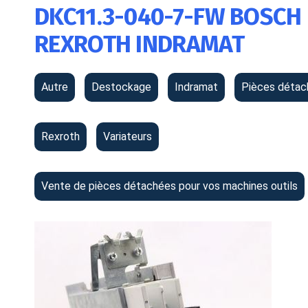
DKC11.3-040-7-FW BOSCH
REXROTH INDRAMAT
Autre
Destockage
Indramat
Pièces détac
Rexroth
Variateurs
Vente de pièces détachées pour vos machines outils