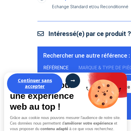
Echange Standard et/ou Reconditionné
Intéressé(e) par ce produit 
Rechercher une autre référence :
RÉFÉRENCE
MARQUE & TYPE DE PIÈ
Continuer sans
La recette pour
accepter
une expérience
web au top !
Grâce aux cookie nous pouvons mesurer l'audience de notre site.
Ces données nous permettent d'
améliorer votre expérience
et
vous proposer du
contenu adapté
à ce que vous recherchez.