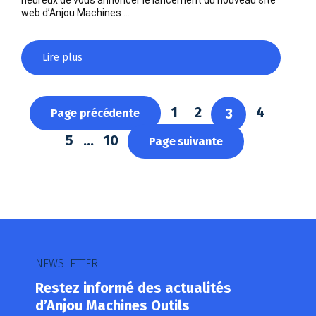
heureux de vous annoncer le lancement du nouveau site
web d’Anjou Machines …
Lire plus
1
2
4
3
Page précédente
5
…
10
Page suivante
NEWSLETTER
Restez informé des actualités
d’Anjou Machines Outils