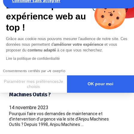
Continuer sans accepter
La recette pour une
expérience web au
top !
Grâce aux cookie nous pouvons mesurer l'audience de notre site. Ces
données nous permettent d'
améliorer votre expérience
et vous
proposer du
contenu adapté
à ce que vous recherchez.
Lire la politique de confidentialité
Consentements certifiés par
Pourquoi faire vos demandes de maintenance
Paramétrer mes préférencesJe
OK pour moi
choisis
et d’intervention d’urgence via le site d’Anjou
Machines Outils ?
Axeptio consent
Plateforme de Gestion du Consentement : Personnalisez vos O
Notre plateforme vous permet d'adapter et de gérer vos paramètr
14 novembre 2023
Pourquoi faire vos demandes de maintenance et
d’intervention d’urgence via le site d’Anjou Machines
Outils ? Depuis 1998, Anjou Machines …