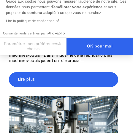
Grâce aux cookie nous pouvons mesurer l'audience de notre site. Ces
données nous permettent d'
améliorer votre expérience
et vous
proposer du
contenu adapté
à ce que vous recherchez.
Lire la politique de confidentialité
Comment éviter le pourrissement des
lubrifiants des machines-outils ?
Consentements certifiés par
12 septembre 2024
Paramétrer mes préférencesJe
OK pour moi
choisis
Comment éviter le pourrissement des lubrifiants des
machines-outils ? Dans l’industrie de la fabrication, les
Axeptio consent
Plateforme de Gestion du Consentement : Personnalisez vos O
machines-outils jouent un rôle crucial …
Notre plateforme vous permet d'adapter et de gérer vos paramètr
Lire plus