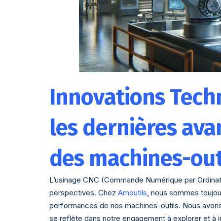
Innovations Techn
les dernières av
des machines-ou
L’usinage CNC (Commande Numérique par Ordinateu
perspectives. Chez
Amoutils
, nous sommes toujours
performances de nos machines-outils. Nous avons à
se reflète dans notre engagement à explorer et à