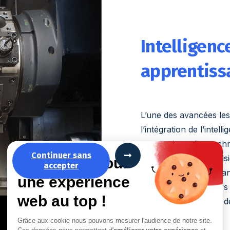
Intelligence
apprentiss
L’une des avancées les 
l’intégration de l’intell
automatique. Ces tech
Continuer sans
d’améliorer leur précis
La recette pour
accepter
erreurs et en s’adapta
une expérience
optimiser les parcours 
web au top !
augmentant la durée de 
Grâce aux cookie nous pouvons mesurer l'audience de notre site.