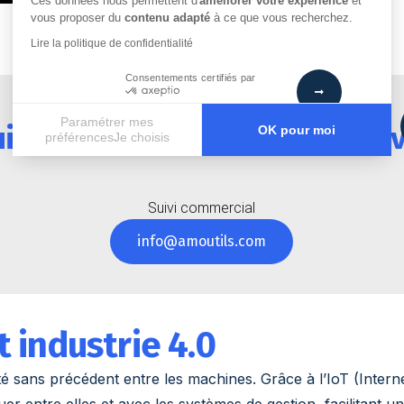
Ces données nous permettent d'
améliorer votre expérience
et
vous proposer du
contenu adapté
à ce que vous recherchez.
Lire la politique de confidentialité
Consentements certifiés par
Paramétrer mes
uipe pour la maintenance de v
OK pour moi
préférencesJe choisis
Axeptio consent
Plateforme de Gestion du Consentement : Personnalisez vos
Notre plateforme vous permet d'adapter et de gérer vos paramè
Suivi commercial
info@amoutils.com
t industrie 4.0
té sans précédent entre les machines. Grâce à l’IoT (Interne
ntre elles et avec les systèmes de gestion, facilitant un f