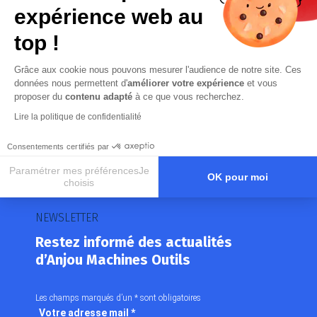
expérience web au
Réparation et dépannage,
Maintenance et modernisation,
top !
Contrôle géométrie
Grâce aux cookie nous pouvons mesurer l'audience de notre site. Ces
N’hésitez pas à nous contacter pour plus d’informations
données nous permettent d'
améliorer votre expérience
et vous
sur nos services.
proposer du
contenu adapté
à ce que vous recherchez.
Lire la politique de confidentialité
Consentements certifiés par
Paramétrer mes préférencesJe
OK pour moi
choisis
Axeptio consent
Plateforme de Gestion du Consentement : Personnalisez vos O
NEWSLETTER
Notre plateforme vous permet d'adapter et de gérer vos paramètr
Restez informé des actualités
d’Anjou Machines Outils
Les champs marqués d’un
*
sont obligatoires
Votre adresse mail
*