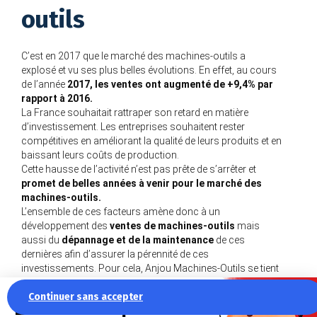
outils
C’est en 2017 que le marché des machines-outils a
explosé et vu ses plus belles évolutions. En effet, au cours
de l’année
2017, les ventes ont augmenté de +9,4% par
rapport à 2016.
La France souhaitait rattraper son retard en matière
d’investissement. Les entreprises souhaitent rester
compétitives en améliorant la qualité de leurs produits et en
baissant leurs coûts de production.
Cette hausse de l’activité n’est pas prête de s’arrêter et
promet de belles années à venir pour le marché des
machines-outils.
L’ensemble de ces facteurs amène donc à un
développement des
ventes de machines-outils
mais
aussi du
dépannage et de la maintenance
de ces
dernières afin d’assurer la pérennité de ces
investissements. Pour cela, Anjou Machines-Outils se tient
à votre disposition pour :
Continuer sans accepter
La recette pour une
Ventes de pièces détachées,