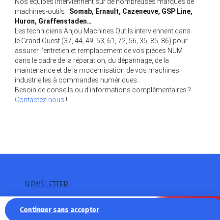
Nos équipes interviennent sur de nombreuses marques de
machines-outils :
Somab, Ernault, Cazeneuve, GSP Line,
Huron, Graffenstaden…
Les techniciens Anjou Machines Outils interviennent dans
le Grand Ouest (37, 44, 49, 53, 61, 72, 56, 35, 85, 86) pour
assurer l’entretien et remplacement de vos pièces NUM
dans le cadre de la réparation, du dépannage, de la
maintenance et de la modernisation de vos machines
industrielles à commandes numériques.
Besoin de conseils ou d’informations complémentaires ?
Contactez-nous
!
NEWSLETTER
Restez informé des actualités
Continuer sans accepter
d’Anjou Machines Outils
La recette pour une