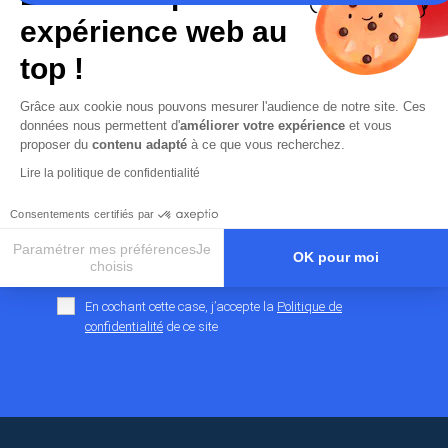
expérience web au
Les champs marqués d’un
*
sont obligatoires
top !
Votre adresse mail
*
Grâce aux cookie nous pouvons mesurer l'audience de notre site. Ces
données nous permettent d'
améliorer votre expérience
et vous
proposer du
contenu adapté
à ce que vous recherchez.
Lire la politique de confidentialité
Consentements certifiés par
Paramétrer mes préférencesJe
OK pour moi
choisis
Axeptio consent
Plateforme de Gestion du Consentement : Personnalisez vos O
En cochant cette case, j’accepte la
Politique de
Notre plateforme vous permet d'adapter et de gérer vos paramètr
confidentialité
de ce site