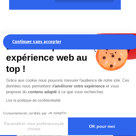
Continuer sans accepter
La recette pour une
expérience web au
top !
NEWSLETTER
Grâce aux cookie nous pouvons mesurer l'audience de notre site. Ces
Restez informé des actualités
données nous permettent d'
améliorer votre expérience
et vous
d’Anjou Machines Outils
proposer du
contenu adapté
à ce que vous recherchez.
Lire la politique de confidentialité
Les champs marqués d’un
*
sont obligatoires
Consentements certifiés par
Votre adresse mail
*
Paramétrer mes préférencesJe
OK pour moi
choisis