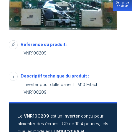
Demande
de devis
Référence du produit :
VNR10C209
Descriptif technique du produit :
Inverter pour dalle panel LTM10 Hitachi
VNR10C209
Le
VNR10C209
est un
inverter
conçu pour
alimenter des écrans LCD de 10,4 pouces, tels
que les modèles
LTM10C209A
et