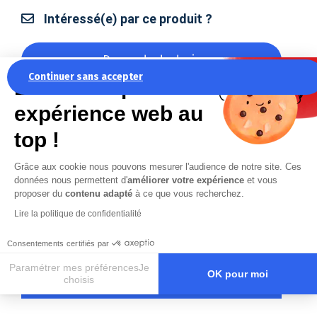
Intéressé(e) par ce produit ?
Demande de devis
Continuer sans accepter
La recette pour une
expérience web au
Rechercher une autre référence :
top !
RÉFÉRENCE
Grâce aux cookie nous pouvons mesurer l'audience de notre site. Ces
MARQUE & TYPE DE PIÈCE
données nous permettent d'
améliorer votre expérience
et vous
proposer du
contenu adapté
à ce que vous recherchez.
Lire la politique de confidentialité
Consentements certifiés par
Paramétrer mes préférencesJe
Rechercher
OK pour moi
choisis
Axeptio consent
Plateforme de Gestion du Consentement : Personnalisez vos O