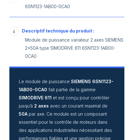
6SN1123-1AB00-0CA0
Descriptif technique du produit :
Module de puissance variateur 2 axes SIEMENS
2x50A type SIMODRIVE 611 6SN1123-1AB00-
0CA0
Le module de puissance
SIEMENS 6SN1123-
1AB00-0CA0
fait partie de la gamme
SIMODRIVE 611
et est conçu pour contrôler
jusqu’à
2 axes
avec un courant maximal de
50A
par axe. Ce module est un composant
essentiel pour le contrôle de moteurs dans
des applications industrielles nécessitant des
performances fiables et une gestion précise