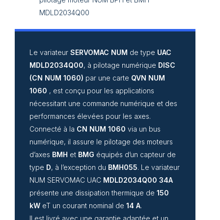
MDLD2034Q00
Le variateur
SERVOMAC NUM
de type
UAC
MDLD2034Q00
, à pilotage numérique
DISC
(CN NUM 1060)
par une carte
QVN NUM
1060
, est conçu pour les applications
nécessitant une commande numérique et des
performances élevées pour les axes.
Connecté à la
CN NUM 1060
via un bus
numérique, il assure le pilotage des moteurs
d’axes
BMH
et
BMG
équipés d’un capteur de
type
D
, à l’exception du
BMH055
. Le variateur
NUM SERVOMAC UAC
MDLD2034Q00 34A
présente une dissipation thermique de
150
kW
eT un courant nominal de
14 A
.
Il est livré avec une garantie adaptée et un