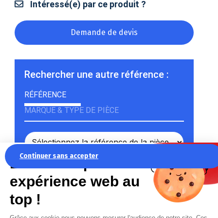
Intéressé(e) par ce produit ?
Demande de devis
Rechercher une autre référence :
RÉFÉRENCE
MARQUE & TYPE DE PIÈCE
Continuer sans accepter
La recette pour une
Rechercher
expérience web au
top !
Grâce aux cookie nous pouvons mesurer l'audience de notre site. Ces