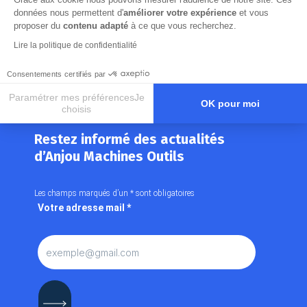
données nous permettent d'
améliorer votre expérience
et vous
proposer du
contenu adapté
à ce que vous recherchez.
Lire la politique de confidentialité
Consentements certifiés par
Paramétrer mes préférencesJe
OK pour moi
choisis
NEWSLETTER
Axeptio consent
Plateforme de Gestion du Consentement : Personnalisez vos O
Restez informé des actualités
Notre plateforme vous permet d'adapter et de gérer vos paramètr
d’Anjou Machines Outils
Les champs marqués d’un
*
sont obligatoires
Votre adresse mail
*