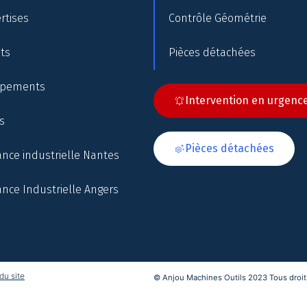
rtises
Contrôle Géométrie
nts
Pièces détachées
ipements
Intervention en urgenc
s
Pièces détachées
nce industrielle Nantes
nce Industrielle Angers
du site
© Anjou Machines Outils 2023 Tous droits