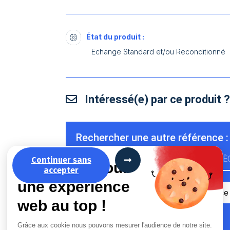
État du produit :
Echange Standard et/ou Reconditionné
Intéressé(e) par ce produit 
Rechercher une autre référence :
RÉFÉRENCE
MARQUE & TYPE DE PIÈ
Continuer sans
La recette pour
accepter
une expérience
web au top !
Grâce aux cookie nous pouvons mesurer l'audience de notre site.