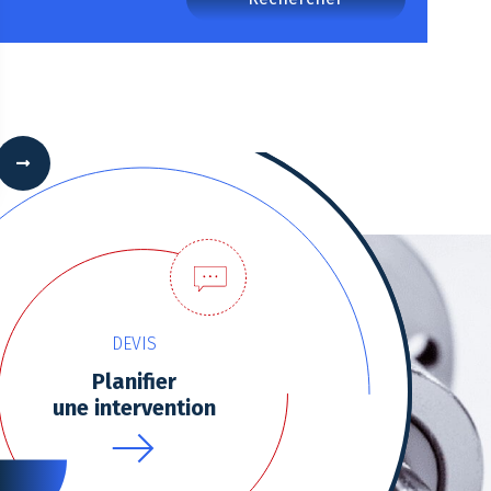
 Options
tres de confidentialité, en garantissant la conformité avec les
DEVIS
Planifier
une intervention