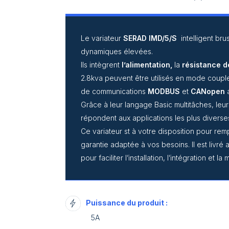
Le variateur
SERAD IMD/5/S
intelligent br
dynamiques élevées.
Ils intègrent
l’alimentation,
la
résistance d
2.8kva peuvent être utilisés en mode coup
de communications
MODBUS
et
CANopen
a
Grâce à leur langage Basic multitâches, leu
répondent aux applications les plus diverse
Ce variateur st à votre disposition pour re
garantie adaptée à vos besoins. Il est livr
pour faciliter l’installation, l’intégration et l
Puissance du produit :
5A