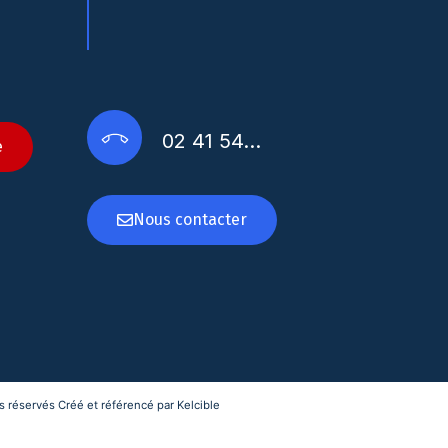
02 41 54…
e
Nous contacter
 réservés Créé et référencé par Kelcible