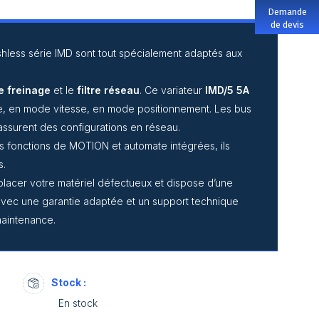
Demande
de devis
ushless série IMD sont tout spécialement adaptés aux
e freinage
et le
filtre réseau
. Ce variateur
IMD/5
5A
le, en mode vitesse, en mode positionnement. Les bus
ssurent des configurations en réseau.
rs fonctions de MOTION et automate intégrées, ils
s.
mplacer votre matériel défectueux et dispose d’une
é avec une garantie adaptée et un support technique
a maintenance.
Stock :
En stock