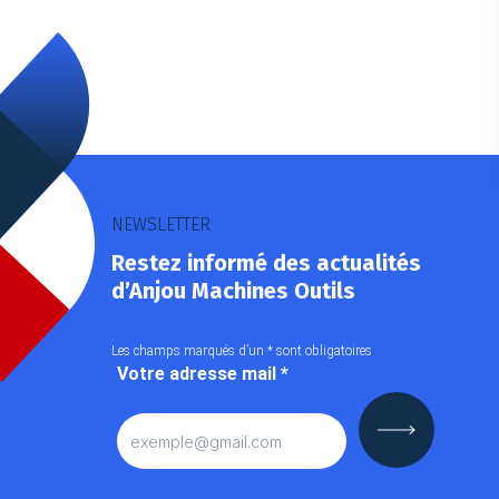
NEWSLETTER
Restez informé des actualités
d’Anjou Machines Outils
Les champs marqués d’un
*
sont obligatoires
Votre adresse mail
*