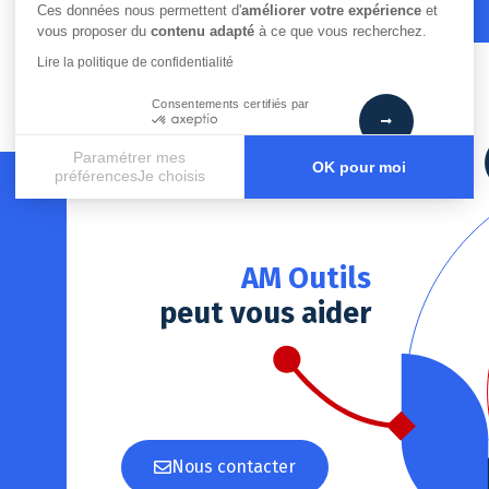
Ces données nous permettent d'
améliorer votre expérience
et
vous proposer du
contenu adapté
à ce que vous recherchez.
Lire la politique de confidentialité
Consentements certifiés par
Paramétrer mes
OK pour moi
préférencesJe choisis
Axeptio consent
Plateforme de Gestion du Consentement : Personnalisez vos
Notre plateforme vous permet d'adapter et de gérer vos paramè
AM Outils
peut vous aider
Nous contacter