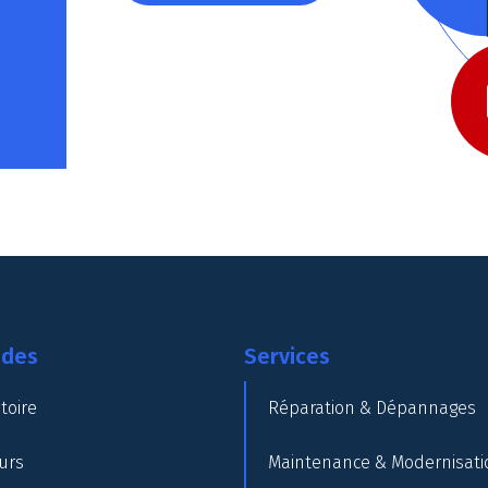
ides
Services
toire
Réparation & Dépannages
urs
Maintenance & Modernisati