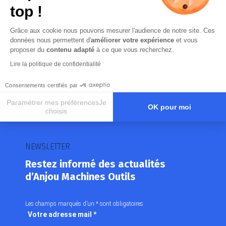
top !
Rechercher
Grâce aux cookie nous pouvons mesurer l'audience de notre site. Ces
données nous permettent d'
améliorer votre expérience
et vous
proposer du
contenu adapté
à ce que vous recherchez.
Lire la politique de confidentialité
Consentements certifiés par
Paramétrer mes préférencesJe
OK pour moi
choisis
Axeptio consent
Plateforme de Gestion du Consentement : Personnalisez vos O
Notre plateforme vous permet d'adapter et de gérer vos paramètr
NEWSLETTER
Restez informé des actualités
d’Anjou Machines Outils
Les champs marqués d’un
*
sont obligatoires
Votre adresse mail
*