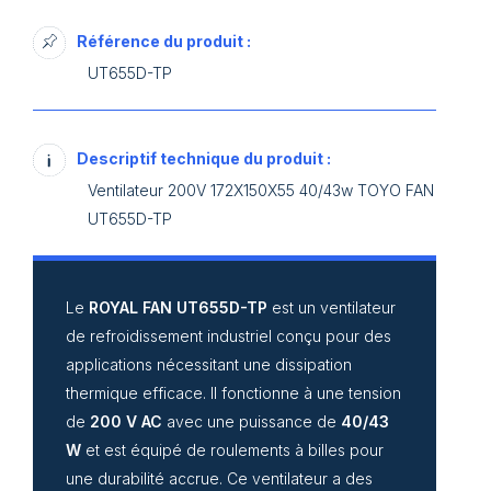
Référence du produit :
UT655D-TP
Descriptif technique du produit :
Ventilateur 200V 172X150X55 40/43w TOYO FAN
UT655D-TP
Le
ROYAL FAN UT655D-TP
est un ventilateur
de refroidissement industriel conçu pour des
applications nécessitant une dissipation
thermique efficace. Il fonctionne à une tension
de
200 V AC
avec une puissance de
40/43
W
et est équipé de roulements à billes pour
une durabilité accrue. Ce ventilateur a des