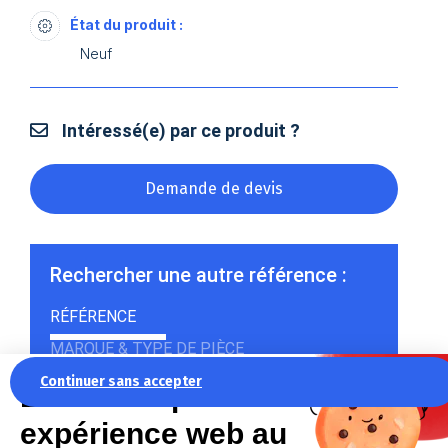
État du produit :
Neuf
Intéressé(e) par ce produit ?
Demande de devis
Rechercher une autre référence :
RÉFÉRENCE
MARQUE & TYPE DE PIÈCE
Continuer sans accepter
La recette pour une
expérience web au