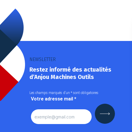
NEWSLETTER
Restez informé des actualités
d’Anjou Machines Outils
Les champs marqués d’un
*
sont obligatoires
Votre adresse mail
*