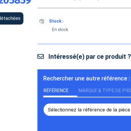
7205859
détachées
Stock :
En stock
Intéressé(e) par ce produit 
Rechercher une autre référence :
RÉFÉRENCE
MARQUE & TYPE DE PIÈ