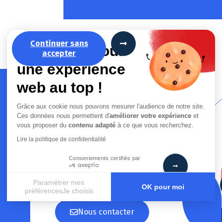
Continuer sans
La recette pour
accepter
une expérience
web au top !
Grâce aux cookie nous pouvons mesurer l'audience de notre site.
Ces données nous permettent d'
améliorer votre expérience
et
AM Outils
vous proposer du
contenu adapté
à ce que vous recherchez.
peut vous aider
Lire la politique de confidentialité
Consentements certifiés par
Paramétrer mes
OK pour moi
préférencesJe choisis
Axeptio consent
Plateforme de Gestion du Consentement : Personnalisez vos
Nous contacter
Notre plateforme vous permet d'adapter et de gérer vos paramè