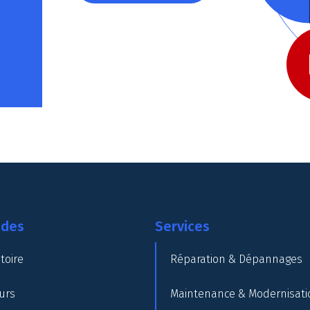
ides
Services
toire
Réparation & Dépannages
urs
Maintenance & Modernisati