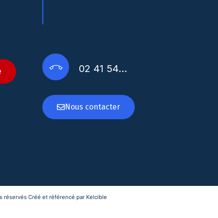
02 41 54…
e
Nous contacter
 réservés Créé et référencé par Kelcible