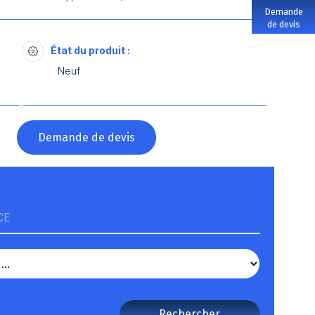
Demande
de devis
État du produit :
Neuf
?
Demande de devis
CE
Rechercher