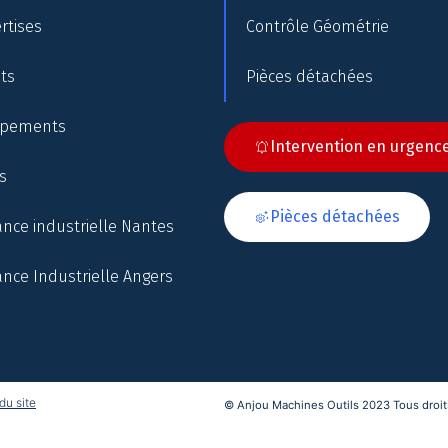
rtises
Contrôle Géométrie
nts
Pièces détachées
ipements
Intervention en urgenc
s
Pièces détachées
nce industrielle Nantes
nce Industrielle Angers
du site
© Anjou Machines Outils 2023 Tous droits