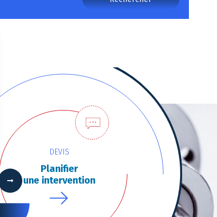
DEVIS
Planifier
une intervention
 Options
tres de confidentialité, en garantissant la conformité avec les