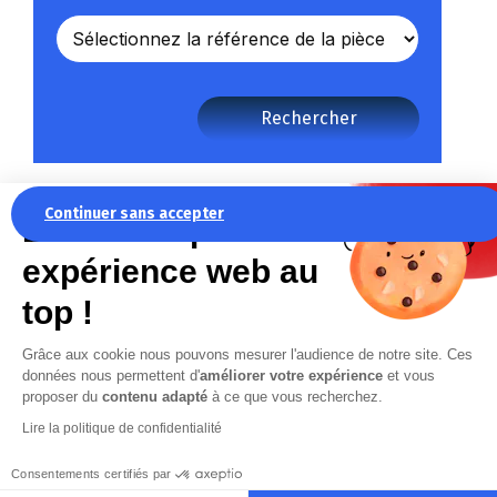
Rechercher
Continuer sans accepter
La recette pour une
expérience web au
top !
Grâce aux cookie nous pouvons mesurer l'audience de notre site. Ces
données nous permettent d'
améliorer votre expérience
et vous
proposer du
contenu adapté
à ce que vous recherchez.
NEWSLETTER
Lire la politique de confidentialité
Restez informé des actualités
d’Anjou Machines Outils
Consentements certifiés par