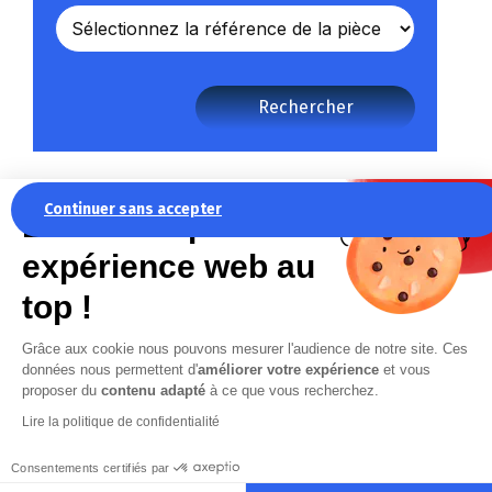
Rechercher
Continuer sans accepter
La recette pour une
expérience web au
top !
Grâce aux cookie nous pouvons mesurer l'audience de notre site. Ces
données nous permettent d'
améliorer votre expérience
et vous
NEWSLETTER
proposer du
contenu adapté
à ce que vous recherchez.
Restez informé des actualités
Lire la politique de confidentialité
d’Anjou Machines Outils
Consentements certifiés par