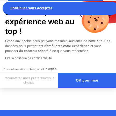
Rechercher une autre référence :
Continuer sans accepter
La recette pour une
RÉFÉRENCE
expérience web au
MARQUE & TYPE DE PIÈCE
top !
Grâce aux cookie nous pouvons mesurer l'audience de notre site. Ces
données nous permettent d'
améliorer votre expérience
et vous
proposer du
contenu adapté
à ce que vous recherchez.
Lire la politique de confidentialité
Rechercher
Consentements certifiés par
Paramétrer mes préférencesJe
OK pour moi
choisis
Axeptio consent
Plateforme de Gestion du Consentement : Personnalisez vos O
Notre plateforme vous permet d'adapter et de gérer vos paramètr