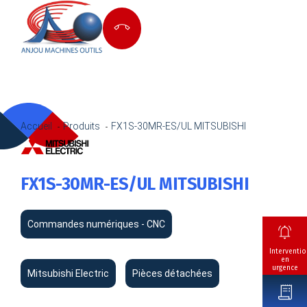
Accueil
Produits
FX1S-30MR-ES/UL MITSUBISHI
FX1S-30MR-ES/UL MITSUBISHI
Commandes numériques - CNC
Interventio
en
urgence
Mitsubishi Electric
Pièces détachées