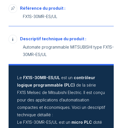
Référence du produit :
FX1S-30MR-ES/UL
Descriptif technique du produit :
Automate programmable MITSUBISHI type FX1S-
30MR-ES/UL
Le
FX1S-30MR-ES/UL
est un
contrôleur
logique programmable (PLC)
de la série
FX1S Melsec de Mitsubishi Electric. Il est conçu
pour des applications d’automatisation
compactes et économiques. Voici un descriptif
technique détaillé :
Le FX1S-30MR-ES/UL est un
micro PLC
doté