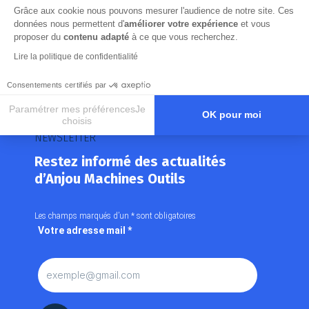
Grâce aux cookie nous pouvons mesurer l'audience de notre site. Ces
données nous permettent d'
améliorer votre expérience
et vous
proposer du
contenu adapté
à ce que vous recherchez.
Lire la politique de confidentialité
Consentements certifiés par
Paramétrer mes préférencesJe
OK pour moi
choisis
NEWSLETTER
Axeptio consent
Plateforme de Gestion du Consentement : Personnalisez vos O
Restez informé des actualités
Notre plateforme vous permet d'adapter et de gérer vos paramètr
d’Anjou Machines Outils
Les champs marqués d’un
*
sont obligatoires
Votre adresse mail
*