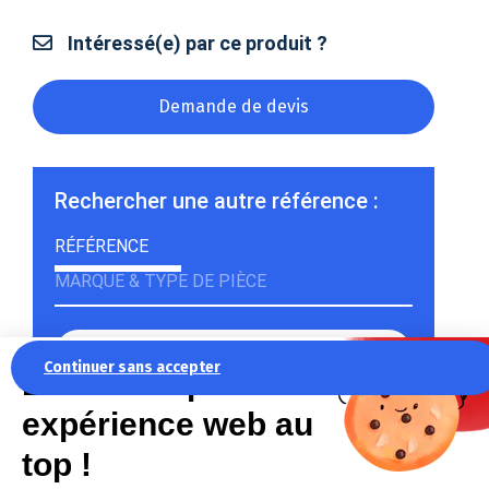
Intéressé(e) par ce produit ?
Demande de devis
Rechercher une autre référence :
RÉFÉRENCE
MARQUE & TYPE DE PIÈCE
Continuer sans accepter
La recette pour une
expérience web au
Rechercher
top !