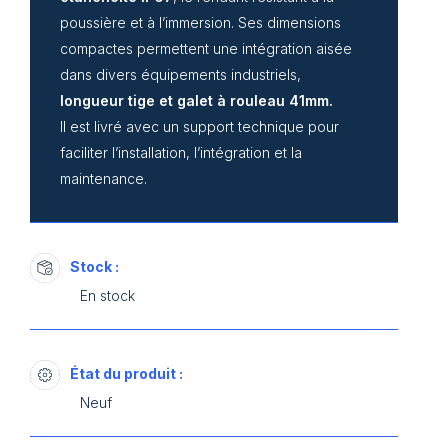
poussière et à l’immersion. Ses dimensions
compactes permettent une intégration aisée
dans divers équipements industriels,
longueur tige et galet à rouleau 41mm
.
Il est livré avec un support technique pour
faciliter l’installation, l’intégration et la
maintenance.
Stock :
En stock
État du produit :
Neuf