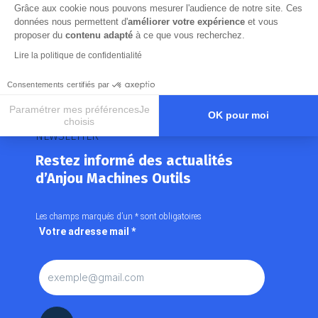
Grâce aux cookie nous pouvons mesurer l'audience de notre site. Ces
données nous permettent d'
améliorer votre expérience
et vous
proposer du
contenu adapté
à ce que vous recherchez.
Lire la politique de confidentialité
Consentements certifiés par
Paramétrer mes préférencesJe
OK pour moi
choisis
NEWSLETTER
Axeptio consent
Plateforme de Gestion du Consentement : Personnalisez vos O
Restez informé des actualités
Notre plateforme vous permet d'adapter et de gérer vos paramètr
d’Anjou Machines Outils
Les champs marqués d’un
*
sont obligatoires
Votre adresse mail
*