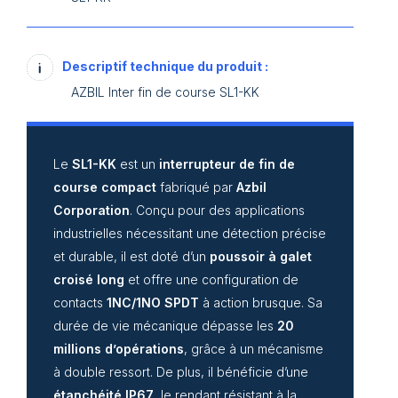
Descriptif technique du produit :
AZBIL Inter fin de course SL1-KK
Le
SL1-KK
est un
interrupteur de fin de
course compact
fabriqué par
Azbil
Corporation
. Conçu pour des applications
industrielles nécessitant une détection précise
et durable, il est doté d’un
poussoir à galet
croisé long
et offre une configuration de
contacts
1NC/1NO SPDT
à action brusque. Sa
durée de vie mécanique dépasse les
20
millions d’opérations
, grâce à un mécanisme
à double ressort. De plus, il bénéficie d’une
étanchéité IP67
, le rendant résistant à la