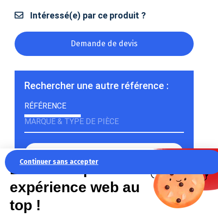
Intéressé(e) par ce produit ?
Demande de devis
Rechercher une autre référence :
RÉFÉRENCE
MARQUE & TYPE DE PIÈCE
Continuer sans accepter
La recette pour une
expérience web au
Rechercher
top !