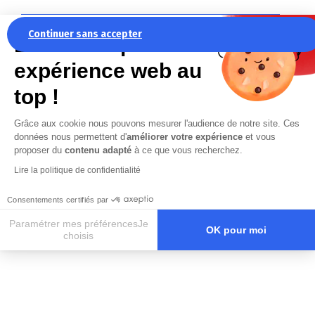
Rechercher une autre référence :
Continuer sans accepter
La recette pour une
RÉFÉRENCE
expérience web au
MARQUE & TYPE DE PIÈCE
top !
Grâce aux cookie nous pouvons mesurer l'audience de notre site. Ces
données nous permettent d'
améliorer votre expérience
et vous
proposer du
contenu adapté
à ce que vous recherchez.
Lire la politique de confidentialité
Rechercher
Consentements certifiés par
Paramétrer mes préférencesJe
OK pour moi
choisis
Axeptio consent
Plateforme de Gestion du Consentement : Personnalisez vos O
Notre plateforme vous permet d'adapter et de gérer vos paramètr