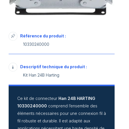
Référence du produit :
10330240000
Descriptif technique du produit :
Kit Han 24B Harting
Ce kit de connecteur
Han 24B HARTING
10330240000
comprend l’ensemble des
éléments nécessaires pour une connexion fil à
fil robuste et durable. Il est adapté aux
applications nécessitant une haute densité de