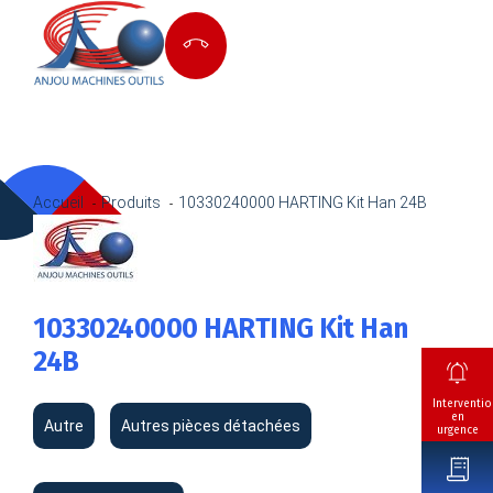
Accueil
Produits
10330240000 HARTING Kit Han 24B
10330240000 HARTING Kit Han
24B
Interventio
en
Autre
Autres pièces détachées
urgence