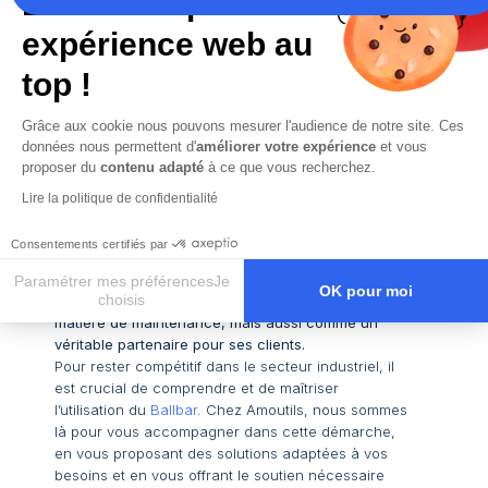
La recette pour une
expérience web au
top !
Conclusion
Grâce aux cookie nous pouvons mesurer l'audience de notre site. Ces
données nous permettent d'
améliorer votre expérience
et vous
La compétitivité industrielle ne dépend pas
proposer du
contenu adapté
à ce que vous recherchez.
seulement des machines utilisées, mais aussi de la
qualité de leur entretien. En s’appuyant sur des
Lire la politique de confidentialité
outils de pointe, Anjou Machines Outils s’assure que
ses clients restent toujours un cran au-dessus de la
Consentements certifiés par
concurrence. Par son engagement envers
l’innovation et l’excellence, l’entreprise se
Paramétrer mes préférencesJe
OK pour moi
choisis
positionne non seulement comme un leader en
matière de maintenance, mais aussi comme un
Axeptio consent
Plateforme de Gestion du Consentement : Personnalisez vos O
véritable partenaire pour ses clients.
Notre plateforme vous permet d'adapter et de gérer vos paramètr
Pour rester compétitif dans le secteur industriel, il
est crucial de comprendre et de maîtriser
l’utilisation du
Ballbar
. Chez Amoutils, nous sommes
là pour vous accompagner dans cette démarche,
en vous proposant des solutions adaptées à vos
besoins et en vous offrant le soutien nécessaire