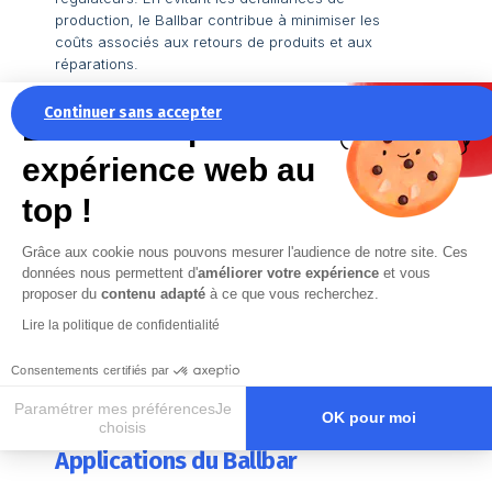
production, le Ballbar contribue à minimiser les
coûts associés aux retours de produits et aux
réparations.
Continuer sans accepter
Formations et Compétences
La recette pour une
expérience web au
Enfin,
l’utilisation du Ballbar
nécessite des
compétences afin de comprendre, analyser les
top !
mesures afin de proposer des corrections.
Grâce aux cookie nous pouvons mesurer l'audience de notre site. Ces
données nous permettent d'
améliorer votre expérience
et vous
Nous contacter
proposer du
contenu adapté
à ce que vous recherchez.
Lire la politique de confidentialité
Consentements certifiés par
Paramétrer mes préférencesJe
OK pour moi
choisis
Applications du Ballbar
Axeptio consent
Plateforme de Gestion du Consentement : Personnalisez vos O