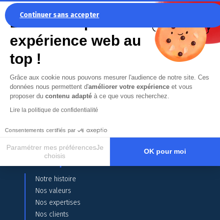
Continuer sans accepter
La recette pour une
expérience web au
top !
Grâce aux cookie nous pouvons mesurer l'audience de notre site. Ces
données nous permettent d'
améliorer votre expérience
et vous
proposer du
contenu adapté
à ce que vous recherchez.
Lire la politique de confidentialité
Consentements certifiés par
Paramétrer mes préférencesJe
OK pour moi
choisis
Liens rapides
Axeptio consent
Plateforme de Gestion du Consentement : Personnalisez vos O
Notre histoire
Notre plateforme vous permet d'adapter et de gérer vos paramètr
Nos valeurs
Nos expertises
Nos clients