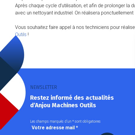
Après chaque cycle d’utilisation, et afin de prolonger la 
avec un nettoyant industriel. On réalisera ponctuelleme
Vous souhaitez faire appel à nos techniciens pour réali
Outils
!
NEWSLETTER
Restez informé des actualités
d’Anjou Machines Outils
Les champs marqués d’un
*
sont obligatoires
Votre adresse mail
*