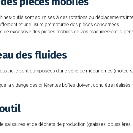
n des pièces mobiles
chines-outils sont soumises à des rotations ou déplacements in
uffement et une usure prématurée des pièces concernées.
t l’usure excessive des pièces mobiles de vos machines-outils, pen
eau des fluides
ndustrielle sont composées d’une série de mécanismes (moteurs, b
 que la vidange des différentes boîtes doivent donc être réalisés 
outil
e salissures et de déchets de production (graisses, poussières, d