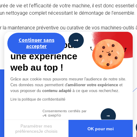
durée de vie et l’efficacité de votre machine, il est donc essent
nt un nettoyage complet nécessitant le démontage de l’ensemble.
ser la maintenance préventive ou curative de vos machines-out
Continuer sans
La recette pour
accepter
une expérience
web au top !
Grâce aux cookie nous pouvons mesurer l'audience de notre site.
Ces données nous permettent d'
améliorer votre expérience
et
vous proposer du
contenu adapté
à ce que vous recherchez.
Lire la politique de confidentialité
AM Outils
Consentements certifiés par
peut vous aider
Paramétrer mes
OK pour moi
préférencesJe choisis