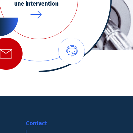
une intervention
 Options
tres de confidentialité, en garantissant la conformité avec les
Contact